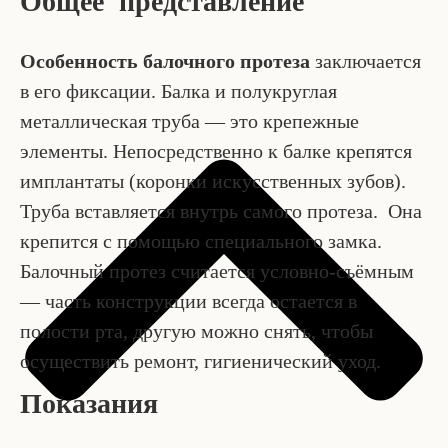
Общее представление
Особенность балочного протеза
заключается
в его фиксации. Балка и полукруглая
металлическая труба — это крепежные
элементы. Непосредственно к балке крепятся
имплантаты (коронки искусственных зубов).
Труба вставляется внутрь самого протеза. Она
крепится с помощью специального замка.
Балочный протез считается условно-съёмным
— часть конструкции всегда остается в
полости рта, другую можно снять, чтобы
осуществить ремонт, гигиенический уход.
Показания