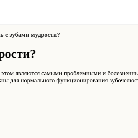
ь с зубами мудрости?
дрости?
 этом являются самыми проблемными и болезненными
жны для нормального функционирования зубочелюст