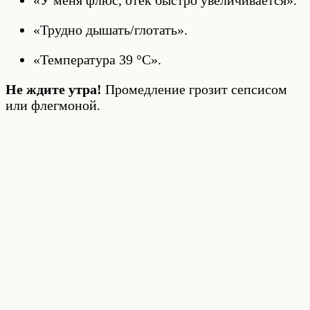
«У меня флюс, отёк быстро увеличивается».
«Трудно дышать/глотать».
«Температура 39 °C».
Не ждите утра!
Промедление грозит сепсисом
или флегмоной.