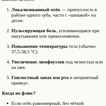
Локализованный отёк
— припухлость в
районе одного зуба, часто с «шишкой» на
десне.
Пульсирующая боль
, усиливающаяся при
накусывании или прикосновении.
Повышение температуры
тела (обычно
37,5-38,5 °C).
Увеличение лимфоузлов
под челюстью или
на шее.
Гнилостный запах изо рта
и неприятный
привкус.
Когда не флюс?
Если отёк равномерный, без чёткой