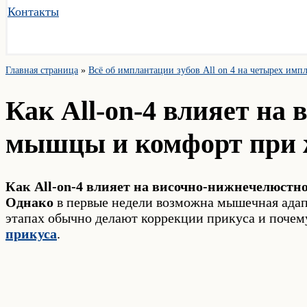
Контакты
Главная страница
»
Всё об имплантации зубов All on 4 на четырех имп
Как All-on-4 влияет на
мышцы и комфорт при 
Как All-on-4 влияет на височно-нижнечелюстно
Однако
в первые недели возможна мышечная адап
этапах обычно делают коррекции прикуса и почем
прикуса
.