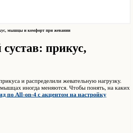
рикус, мышцы и комфорт при жевании
 сустав: прикус,
 прикуса и распределили жевательную нагрузку.
мышцах иногда меняются. Чтобы понять, на каких
д по All-on-4 с акцентом на настройку