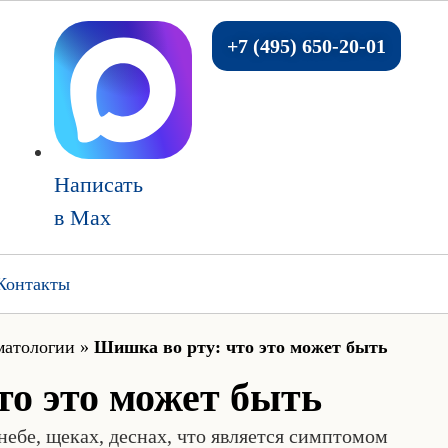
+7 (495) 650-20-01
Написать
в Max
Контакты
матологии
»
Шишка во рту: что это может быть
то это может быть
ебе, щеках, деснах, что является симптомом