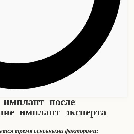
 имплант после
ние имплант эксперта
ается тремя основными факторами: