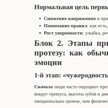
Нормальная цель первы
Снижение напряжения
и при
Понимание правил
: как ест
Рост уверенности
: улыбка, р
Блок 2. Этапы пр
протезу: как обы
эмоции
1-й этап: «чужеродност
Сначала
люди часто ощущают прот
вокруг прикуса, высоты зубов и ди
эмоционально громче, чем физичес