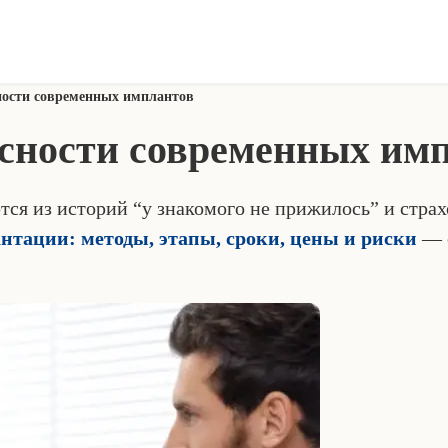
ности современных имплантов
асности современных им
я из историй “у знакомого не прижилось” и страх
нтации: методы, этапы, сроки, цены и риски
— о