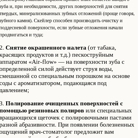
зуба и, при необходимости, других поверхностей для снятия
твердых, минерализованных зубных отложений (проще говоря,
зубного камня). Скейлер способен производить очистку и
поддесневой поверхности, если зубные отложения начали
продвигаться и туда;
2.
Снятие окрашенного налета
(от табака,
красящих продуктов и т.д.) пескоструйным
аппаратом «Air-flow» — на поверхности зуба с
определенной силой действует струя воды,
смешанной со специальным порошком на основе
соды с ароматизатором, подающаяся под
давлением;
3.
Полирование очищенных поверхностей с
помощью резиновых полиров
или специальных
вращающихся щеточек с полировочными пастами
разной абразивности. При появлении болезненных
ощущений врач-стоматолог предложит вам