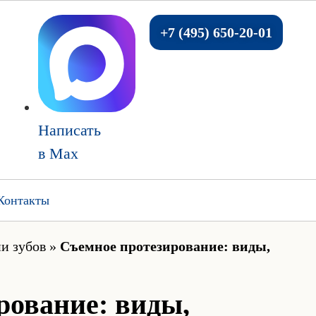
+7 (495) 650-20-01
Написать
в Max
Контакты
и зубов
»
Съемное протезирование: виды,
рование: виды,