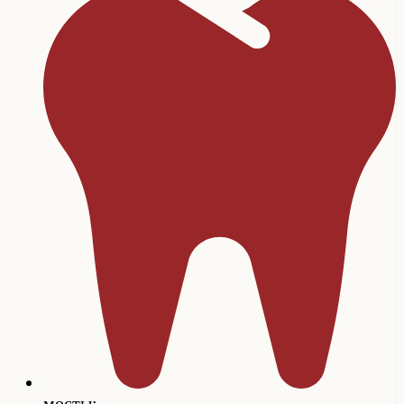
мосты;