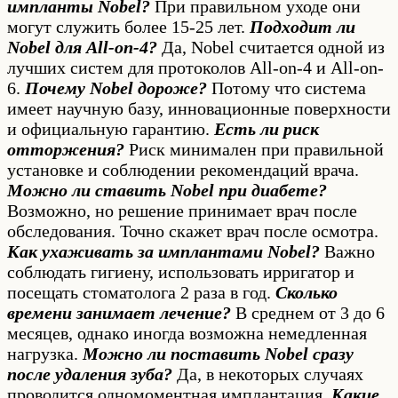
импланты Nobel?
При правильном уходе они
могут служить более 15-25 лет.
Подходит ли
Nobel для All-on-4?
Да, Nobel считается одной из
лучших систем для протоколов All-on-4 и All-on-
6.
Почему Nobel дороже?
Потому что система
имеет научную базу, инновационные поверхности
и официальную гарантию.
Есть ли риск
отторжения?
Риск минимален при правильной
установке и соблюдении рекомендаций врача.
Можно ли ставить Nobel при диабете?
Возможно, но решение принимает врач после
обследования. Точно скажет врач после осмотра.
Как ухаживать за имплантами Nobel?
Важно
соблюдать гигиену, использовать ирригатор и
посещать стоматолога 2 раза в год.
Сколько
времени занимает лечение?
В среднем от 3 до 6
месяцев, однако иногда возможна немедленная
нагрузка.
Можно ли поставить Nobel сразу
после удаления зуба?
Да, в некоторых случаях
проводится одномоментная имплантация.
Какие