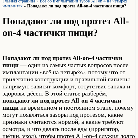
Главная страница
»
Всё об имплантации зубов All on 4 на четырех
имплантах
»
Попадают ли под протез All-on-4 частички пищи?
Попадают ли под протез All-
on-4 частички пищи?
Попадают ли под протез All-on-4 частички
пищи
— один из самых частых вопросов после
имплантации «всё на четырёх», потому что от
прилегания конструкции и правильной гигиены
напрямую зависят комфорт, отсутствие запаха и
здоровье дёсен. В этой статье разберём,
попадают ли под протез All-on-4 частички
пищи
на временном и постоянном этапе, почему
могут появляться зазоры под протезом, какие
признаки считаются нормой, а какие требуют
осмотра, и что делать после еды (ирригатор,
щётки, уход), чтобы протез All-on-4 служил долго