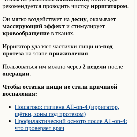
рекомендуется проводить чистку
ирригатором
.
Он мягко воздействует на
десну
, оказывает
массирующий эффект
и стимулирует
кровообращение
в тканях.
Ирригатор удаляет частички пищи
из-под
протеза
на этапе
приживления
.
Пользоваться им можно через
2 недели
после
операции
.
Чтобы остатки пищи не стали причиной
воспаления:
Пошагово: гигиена All-on-4 (ирригатор,
щётки, зоны под протезом)
Профилактический осмотр после All-on-4:
что проверяет врач