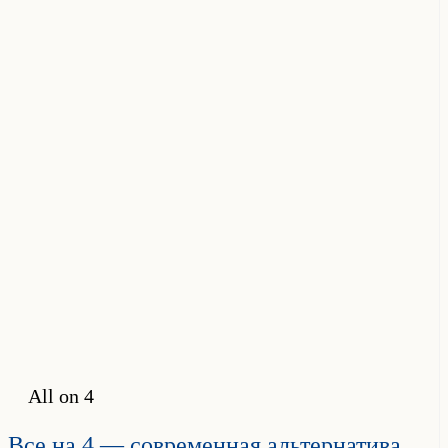
All on 4
Все на 4 — современная альтернатива